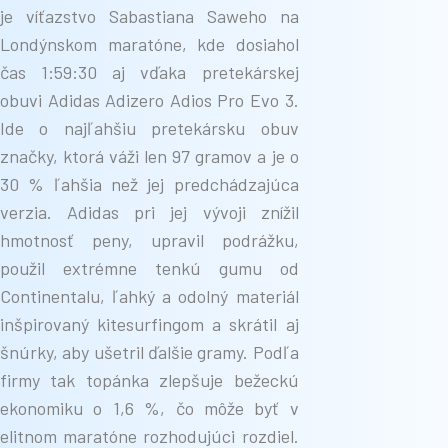
je víťazstvo Sabastiana Saweho na
Londýnskom maratóne, kde dosiahol
čas 1:59:30 aj vďaka pretekárskej
obuvi Adidas Adizero Adios Pro Evo 3.
Ide o najľahšiu pretekársku obuv
značky, ktorá váži len 97 gramov a je o
30 % ľahšia než jej predchádzajúca
verzia. Adidas pri jej vývoji znížil
hmotnosť peny, upravil podrážku,
použil extrémne tenkú gumu od
Continentalu, ľahký a odolný materiál
inšpirovaný kitesurfingom a skrátil aj
šnúrky, aby ušetril ďalšie gramy. Podľa
firmy tak topánka zlepšuje bežeckú
ekonomiku o 1,6 %, čo môže byť v
elitnom maratóne rozhodujúci rozdiel.