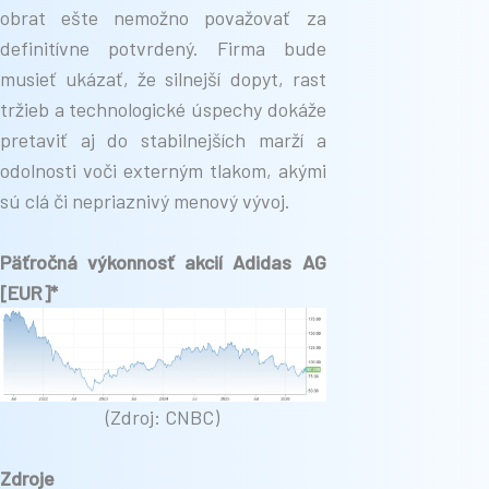
obrat ešte nemožno považovať za
definitívne potvrdený. Firma bude
musieť ukázať, že silnejší dopyt, rast
tržieb a technologické úspechy dokáže
pretaviť aj do stabilnejších marží a
odolnosti voči externým tlakom, akými
sú clá či nepriaznivý menový vývoj.
Päťročná výkonnosť akcií Adidas AG
[EUR]*
(Zdroj: CNBC)
Zdroje