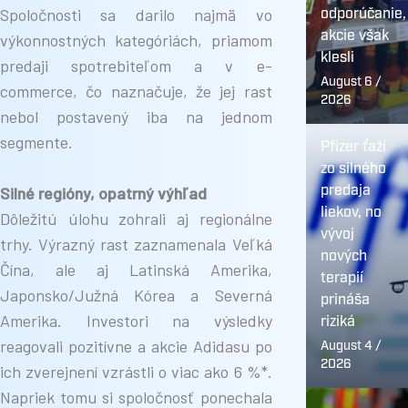
Spoločnosti sa darilo najmä vo
odporúčanie,
akcie však
výkonnostných kategóriách, priamom
klesli
predaji spotrebiteľom a v e-
August 6 /
commerce, čo naznačuje, že jej rast
2026
nebol postavený iba na jednom
segmente.
Pfizer ťaží
zo silného
predaja
Silné regióny, opatrný výhľad
liekov, no
Dôležitú úlohu zohrali aj regionálne
vývoj
trhy. Výrazný rast zaznamenala Veľká
nových
Čína, ale aj Latinská Amerika,
terapií
Japonsko/Južná Kórea a Severná
prináša
Amerika. Investori na výsledky
riziká
reagovali pozitívne a akcie Adidasu po
August 4 /
2026
ich zverejnení vzrástli o viac ako 6 %*.
Napriek tomu si spoločnosť ponechala