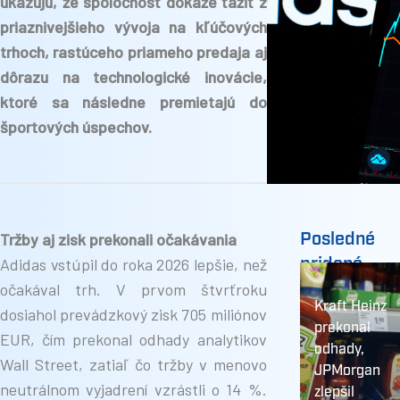
ukazujú, že spoločnosť dokáže ťažiť z
priaznivejšieho vývoja na kľúčových
trhoch, rastúceho priameho predaja aj
dôrazu na technologické inovácie,
ktoré sa následne premietajú do
športových úspechov.
Posledné
Tržby aj zisk prekonali očakávania
pridané
Adidas vstúpil do roka 2026 lepšie, než
očakával trh. V prvom štvrťroku
Kraft Heinz
dosiahol prevádzkový zisk 705 miliónov
prekonal
EUR, čím prekonal odhady analytikov
odhady,
Wall Street, zatiaľ čo tržby v menovo
JPMorgan
neutrálnom vyjadrení vzrástli o 14 %.
zlepšil