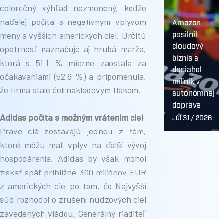
celoročný výhľad nezmenený, keďže
naďalej počíta s negatívnym vplyvom
Amazon
meny a vyšších amerických ciel. Určitú
posilnil
cloudový
opatrnosť naznačuje aj hrubá marža,
biznis a
ktorá s 51,1 % mierne zaostala za
dosiahol
očakávaniami (52,6 %) a pripomenula,
míľnik v
že firma stále čelí nákladovým tlakom.
autonómnej
doprave
Adidas počíta s možným vrátením ciel
Júl 31 / 2026
Práve clá zostávajú jednou z tém,
ktoré môžu mať vplyv na ďalší vývoj
hospodárenia. Adidas by však mohol
získať späť približne 300 miliónov EUR
z amerických ciel po tom, čo Najvyšší
súd rozhodol o zrušení núdzových ciel
zavedených vládou. Generálny riaditeľ