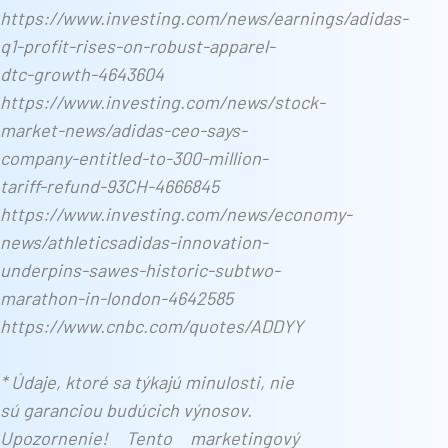
https://www.investing.com/news/earnings/adidas-
q1-profit-rises-on-robust-apparel-
dtc-growth-4643604
https://www.investing.com/news/stock-
market-news/adidas-ceo-says-
company-entitled-to-300-million-
tariff-refund-93CH-4666845
https://www.investing.com/news/economy-
news/athleticsadidas-innovation-
underpins-sawes-historic-subtwo-
marathon-in-london-4642585
https://www.cnbc.com/quotes/ADDYY
* Údaje, ktoré sa týkajú minulosti, nie
sú garanciou budúcich výnosov.
Upozornenie! Tento marketingový