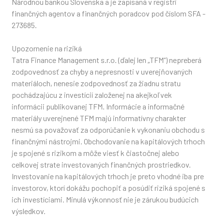
Národnou bankou Slovenska a je zapísaná v registri
finančných agentov a finančných poradcov pod číslom SFA -
273685.
Upozornenie na riziká
Tatra Finance Management s.r.o. (ďalej len „TFM“) nepreberá
zodpovednosť za chyby a nepresnosti v uverejňovaných
materiáloch, nenesie zodpovednosť za žiadnu stratu
pochádzajúcu z investícií založenej na akejkoľvek
informácii publikovanej TFM. Informácie a informačné
materiály uverejnené TFM majú informatívny charakter
nesmú sa považovať za odporúčanie k vykonaniu obchodu s
finančnými nástrojmi. Obchodovanie na kapitálových trhoch
je spojené s rizikom a môže viesť k čiastočnej alebo
celkovej strate investovaných finančných prostriedkov.
Investovanie na kapitálových trhoch je preto vhodné iba pre
investorov, ktorí dokážu pochopiť a posúdiť riziká spojené s
ich investíciami. Minulá výkonnosť nie je zárukou budúcich
výsledkov.