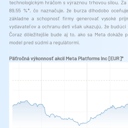
technologickým hráčom s výraznou trhovou silou. Za p
89,55 %*, čo naznačuje, že burza dlhodobo oceňuje 
základne a schopnosť firmy generovať vysoké prí
vydavateľov a ochranu detí však ukazujú, že budúci výv
Čoraz dôležitejšie bude aj to, ako sa Meta dokáže p
model pred súdmi a regulátormi.
Päťročná výkonnosť akcií Meta Platforms Inc [EUR]*