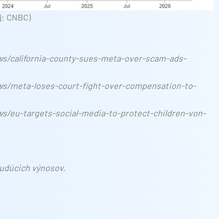
j: CNBC)
s/california-county-sues-meta-over-scam-ads-
s/meta-loses-court-fight-over-compensation-to-
/eu-targets-social-media-to-protect-children-von-
 budúcich výnosov.