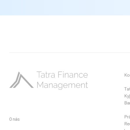
Ko
Ta
Ky
Ba
Pr
O nás
Reg