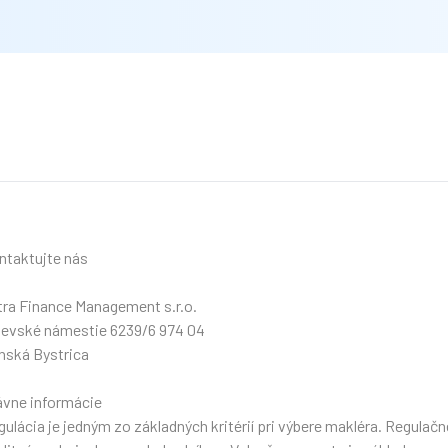
ntaktujte nás
tra Finance Management s.r.o.
jevské námestie 6239/6 974 04
nská Bystrica
ávne informácie
ulácia je jedným zo základných kritérií pri výbere makléra. Regulač