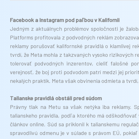
Facebook a Instagram pod paľbou v Kalifornii
Jedným z aktuálnych problémov spoločnosti je žaloba
Platforms profitovala z podvodných reklám zobrazova
reklamy porušovať kalifornské pravidlá o klamlivej 
tvrdí, že Meta mohla z takzvaných vysoko rizikových r
tolerovať podvodných inzerentov, cieliť falošné p
verejnosť, že boj proti podvodom patrí medzi jej prior
nekalých praktík. Meta však obvinenia odmieta a tvrdí,
Talianske pravidlá obstáli pred súdom
Právny tlak na Metu sa však netýka iba reklamy. 
talianskeho pravidla, podľa ktorého má odškodňovať 
článkov online. Súd sa priklonil k talianskemu regu
spravodlivú odmenu je v súlade s právom EÚ, pokiaľ i