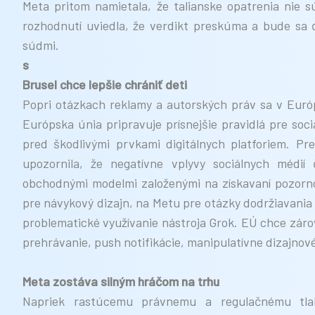
Meta pritom namietala, že talianske opatrenia nie 
rozhodnutí uviedla, že verdikt preskúma a bude sa ď
súdmi.
s
Brusel chce lepšie chrániť deti
Popri otázkach reklamy a autorských práv sa v Európ
Európska únia pripravuje prísnejšie pravidlá pre soci
pred škodlivými prvkami digitálnych platforiem. P
upozornila, že negatívne vplyvy sociálnych médií
obchodnými modelmi založenými na získavaní pozorno
pre návykový dizajn, na Metu pre otázky dodržiavani
problematické využívanie nástroja Grok. EÚ chce záro
prehrávanie, push notifikácie, manipulatívne dizajnové
Meta zostáva silným hráčom na trhu
Napriek rastúcemu právnemu a regulačnému tl