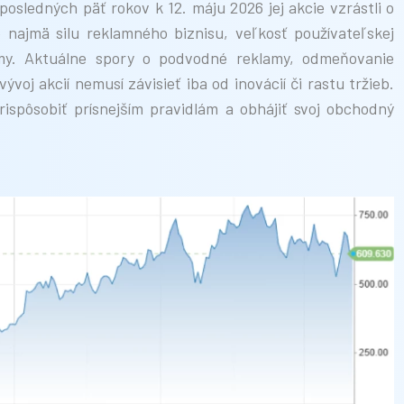
osledných päť rokov k 12. máju 2026 jej akcie vzrástli o
najmä silu reklamného biznisu, veľkosť používateľskej
jmy. Aktuálne spory o podvodné reklamy, odmeňovanie
oj akcií nemusí závisieť iba od inovácií či rastu tržieb.
rispôsobiť prísnejším pravidlám a obhájiť svoj obchodný