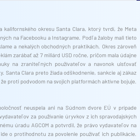
 kalifornského okresu Santa Clara, ktorý tvrdí, že Meta
ných na Facebooku a Instagrame. Podľa žaloby mali tieto
reklame a nekalých obchodných praktikách. Okres zároveň
eklám zarábať až 7 miliárd USD ročne, pričom mala údajne
onuky na zraniteľných používateľov a navonok uisťovať
ity. Santa Clara preto žiada odškodnenie, sankcie aj zákaz
 že proti podvodom na svojich platformách aktívne bojuje.
Spoločnosť neuspela ani na Súdnom dvore EÚ v prípade
vydavateľov za používanie úryvkov z ich spravodajských
lačnému úradu AGCOM a potvrdil, že právo vydavateľov na
de o protihodnotu za povolenie používať ich publikácie.