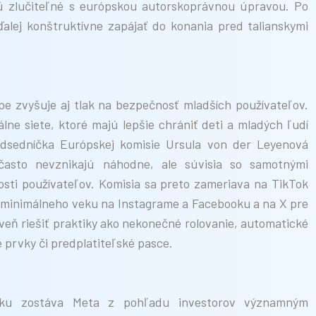
sú zlučiteľné s európskou autorskoprávnou úpravou. Po
alej konštruktívne zapájať do konania pred talianskymi
e zvyšuje aj tlak na bezpečnosť mladších používateľov.
álne siete, ktoré majú lepšie chrániť deti a mladých ľudí
redsedníčka Európskej komisie Ursula von der Leyenová
 často nevznikajú náhodne, ale súvisia so samotnými
sti používateľov. Komisia sa preto zameriava na TikTok
a minimálneho veku na Instagrame a Facebooku a na X pre
veň riešiť praktiky ako nekonečné rolovanie, automatické
 prvky či predplatiteľské pasce.
aku zostáva Meta z pohľadu investorov významným