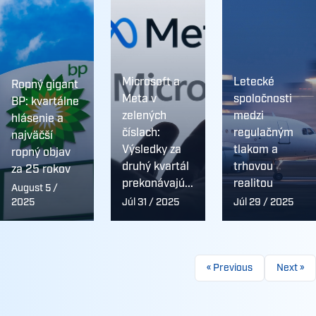
Microsoft a
Letecké
Ropný gigant
Meta v
spoločnosti
BP: kvartálne
zelených
medzi
hlásenie a
číslach:
regulačným
najväčší
Výsledky za
tlakom a
ropný objav
druhý kvartál
trhovou
za 25 rokov
prekonávajú...
realitou
August 5 /
2025
Júl 31 / 2025
Júl 29 / 2025
« Previous
Next »