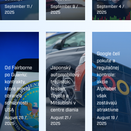
September 11 /
September 9 /
September 4 /
2025
2025
2025
Google čelí
pokute a
Od Fairborne
Japonský
regulačnej
po Guamu:
automobilový
kontrole:
kontrakty,
trojlístok:
akcie
ktoré menia
Nissan,
Alphabet
obranné
Toyota a
však
schopnosti
Mitsubishi v
zostávajú
USA
centre diania
atraktívne
August 26 /
August 21 /
August 19 /
2025
2025
2025