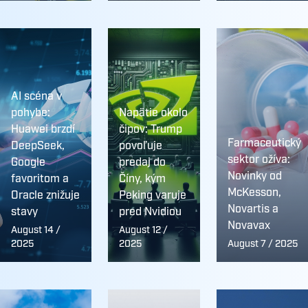
AI scéna v
pohybe:
Napätie okolo
Huawei brzdí
čipov: Trump
Farmaceutický
DeepSeek,
povoľuje
sektor ožíva:
Google
predaj do
Novinky od
favoritom a
Číny, kým
McKesson,
Oracle znižuje
Peking varuje
Novartis a
stavy
pred Nvidiou
Novavax
August 14 /
August 12 /
2025
2025
August 7 / 2025