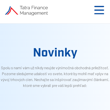
Novinky
Spolu s nami vám už nikdy neujde výnimočná obchodná príležitosť.
Pozorne sledujeme udalosti vo svete, ktoré by mohli mať vplyv na
vývoj trhových cien. Nechajte sa inšpirovať zaujímavými článkami,
ktoré sme vybrali pre váš lepší prehľad: