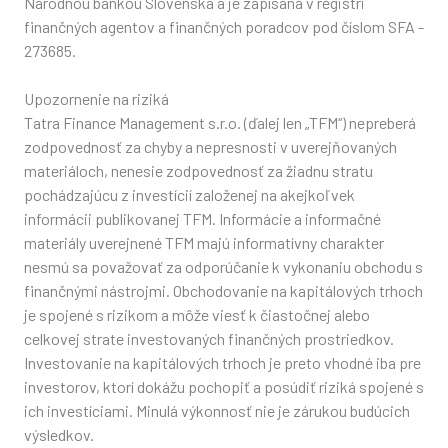
Národnou bankou Slovenska a je zapísaná v registri
finančných agentov a finančných poradcov pod číslom SFA -
273685.
Upozornenie na riziká
Tatra Finance Management s.r.o. (ďalej len „TFM“) nepreberá
zodpovednosť za chyby a nepresnosti v uverejňovaných
materiáloch, nenesie zodpovednosť za žiadnu stratu
pochádzajúcu z investícií založenej na akejkoľvek
informácii publikovanej TFM. Informácie a informačné
materiály uverejnené TFM majú informatívny charakter
nesmú sa považovať za odporúčanie k vykonaniu obchodu s
finančnými nástrojmi. Obchodovanie na kapitálových trhoch
je spojené s rizikom a môže viesť k čiastočnej alebo
celkovej strate investovaných finančných prostriedkov.
Investovanie na kapitálových trhoch je preto vhodné iba pre
investorov, ktorí dokážu pochopiť a posúdiť riziká spojené s
ich investíciami. Minulá výkonnosť nie je zárukou budúcich
výsledkov.