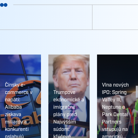
Čínsky e-
Vlna nových
commerce v
Trumpove
IPO: Spring
napätí:
ekonomické a
Valley III,
Alibaba
imigračné
Neptune a
získava
plány pred
Park Dental
miliardy a
Najvyšším
Partners
konkurenti
súdom:
vstupujú na
oslabujú
kľúčové...
americkú...