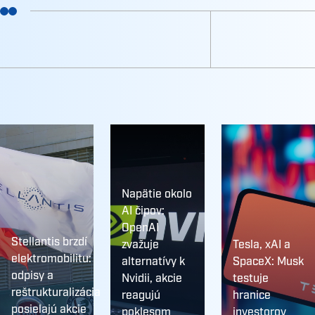
Napätie okolo
AI čipov:
OpenAI
Stellantis brzdí
zvažuje
Tesla, xAI a
elektromobilitu:
alternatívy k
SpaceX: Musk
odpisy a
Nvidii, akcie
testuje
reštrukturalizácia
reagujú
hranice
posielajú akcie
poklesom
investorov