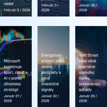
nadol
Február 3 /
Január 30 /
Február 6 / 2026
2026
2026
Energetický
Wall Street
Microsoft
prelom: jadro,
hlási silné
kombinuje
zelené
kvartálne
šport, cloud a
kontrakty a
výsledky:
AI v jednej
nové
Banky
dlhodobej
investičné
prekonávajú
stratégii
signály
odhady
Január 27 /
Január 22 /
Január 20 /
2026
2026
2026