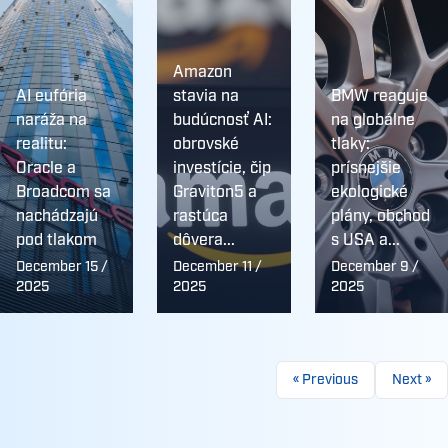
Amazon
AI eufória
stavia na
BMW reaguje
naráža na
budúcnosť AI:
na globálne
realitu:
obrovské
tlaky:
Oracle a
investície, čip
prísnejšie
Broadcom sa
Graviton5 a
ekologické
nachádzajú
rastúca
plány, obchod
pod tlakom
dôvera...
s USA a...
December 15 /
December 11 /
December 9 /
2025
2025
2025
« Previous
Next »