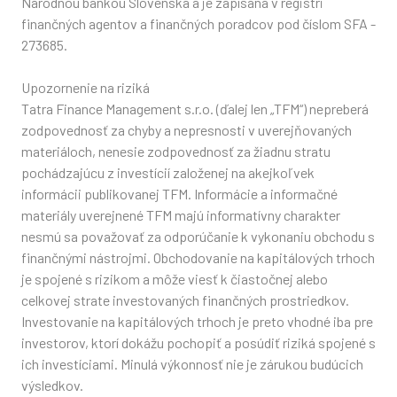
Národnou bankou Slovenska a je zapísaná v registri
finančných agentov a finančných poradcov pod číslom SFA -
273685.
Upozornenie na riziká
Tatra Finance Management s.r.o. (ďalej len „TFM“) nepreberá
zodpovednosť za chyby a nepresnosti v uverejňovaných
materiáloch, nenesie zodpovednosť za žiadnu stratu
pochádzajúcu z investícií založenej na akejkoľvek
informácii publikovanej TFM. Informácie a informačné
materiály uverejnené TFM majú informatívny charakter
nesmú sa považovať za odporúčanie k vykonaniu obchodu s
finančnými nástrojmi. Obchodovanie na kapitálových trhoch
je spojené s rizikom a môže viesť k čiastočnej alebo
celkovej strate investovaných finančných prostriedkov.
Investovanie na kapitálových trhoch je preto vhodné iba pre
investorov, ktorí dokážu pochopiť a posúdiť riziká spojené s
ich investíciami. Minulá výkonnosť nie je zárukou budúcich
výsledkov.