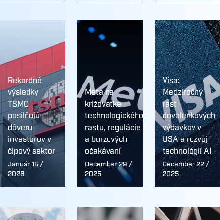
Rekordné
Visa:
výsledky
Meta na
Medziročný
TSMC
križovatke
rast
posilňujú
technologického
dovolenkových
dôveru
rastu, regulácie
výdavkov v
investorov v
a burzových
USA a rozvoj
čipový sektor
očakávaní
technológií AI
Január 15 /
December 29 /
December 22 /
2026
2025
2025