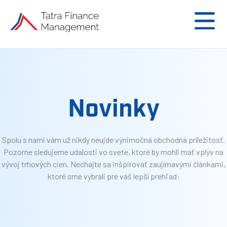
Novinky
Spolu s nami vám už nikdy neujde výnimočná obchodná príležitosť.
Pozorne sledujeme udalosti vo svete, ktoré by mohli mať vplyv na
vývoj trhových cien. Nechajte sa inšpirovať zaujímavými článkami,
ktoré sme vybrali pre váš lepší prehľad: