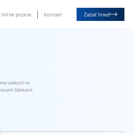
Voľné pozície
Kontakt
Začať hneď
eme udalosti vo
ímavými článkami,