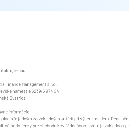
ntaktujte nás
tra Finance Management s.r.o.
jevské námestie 6239/6 974 04
nská Bystrica
ávne informácie
ulácia je jedným zo základných kritérií pri výbere makléra. Regulač
alitné podmienky pre obchodníkov. V dnešnom svete je základnou po