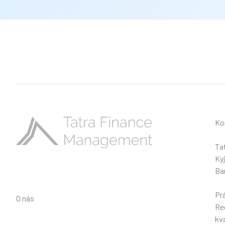
Ko
Ta
Ky
Ba
Pr
O nás
Reg
kv